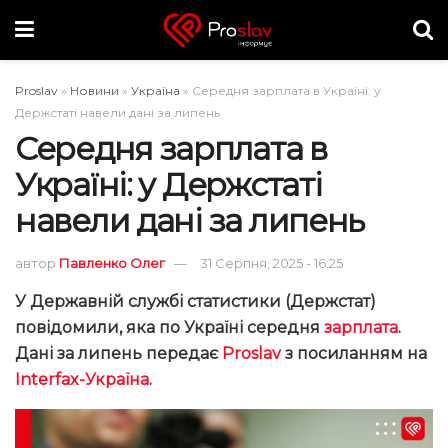
Proslav
»
Новини
»
Україна
»
Середня зарплата в Україні: у
Держстаті навели дані за липень
Середня зарплата в
Україні: у Держстаті
навели дані за липень
автор
Павленко Олег
31 Серпня, 2025 - 16:25
У Державній службі статистики (Держстат)
повідомили, яка по Україні середня
зарплата
.
Дані за липень передає
Proslav
з посиланням на
Interfax-Україна
.