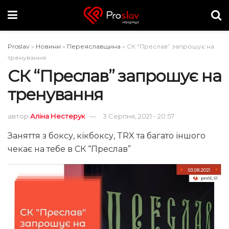
Proslav
»
Новини
»
Переяславщина
»
СК “Преслав” запрошує на
тренування
СК “Преслав” запрошує на
тренування
автор
Аліна Нестерук
3 Серпня, 2021 - 20:57
Заняття з боксу, кікбоксу, TRX та багато іншого
чекає на тебе в СК “Преслав”