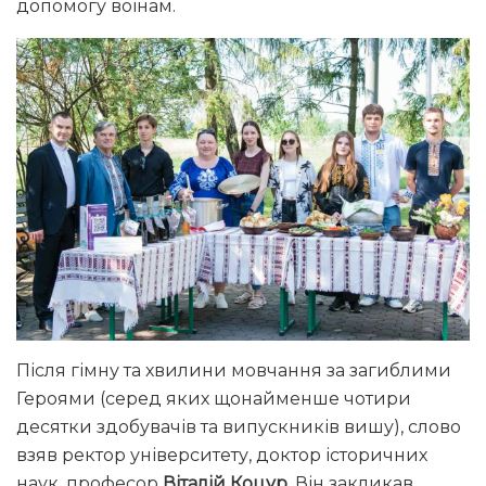
допомогу воїнам.
Після гімну та хвилини мовчання за загиблими
Героями (серед яких щонайменше чотири
десятки здобувачів та випускників вишу), слово
взяв ректор університету, доктор історичних
наук, професор
Віталій Коцур
. Він закликав