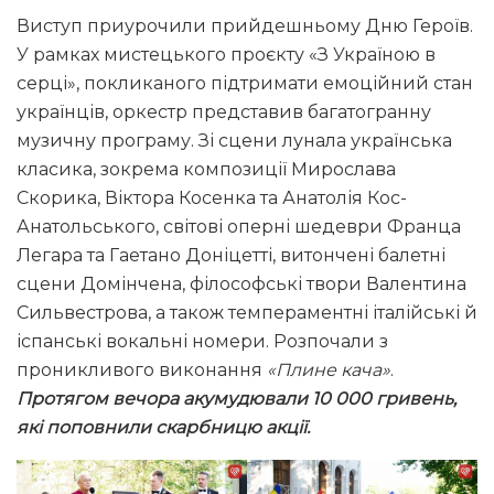
Виступ приурочили прийдешньому Дню Героїв.
У рамках мистецького проєкту «З Україною в
серці», покликаного підтримати емоційний стан
українців, оркестр представив багатогранну
музичну програму. Зі сцени лунала українська
класика, зокрема композиції Мирослава
Скорика, Віктора Косенка та Анатолія Кос-
Анатольського, світові оперні шедеври Франца
Легара та Гаетано Доніцетті, витончені балетні
сцени Домінчена, філософські твори Валентина
Сильвестрова, а також темпераментні італійські й
іспанські вокальні номери. Розпочали з
проникливого виконання
«Плине кача»
.
Протягом вечора акумудювали 10 000 гривень,
які поповнили скарбницю акції.