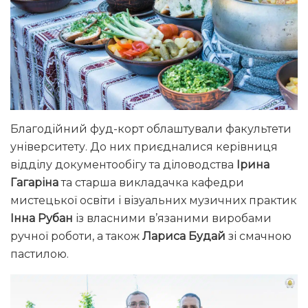
Благодійний фуд-корт облаштували факультети
університету. До них приєдналися керівниця
відділу документообігу та діловодства
Ірина
Гагаріна
та старша викладачка кафедри
мистецької освіти і візуальних музичних практик
Інна Рубан
із власними в’язаними виробами
ручної роботи, а також
Лариса Будай
зі смачною
пастилою.