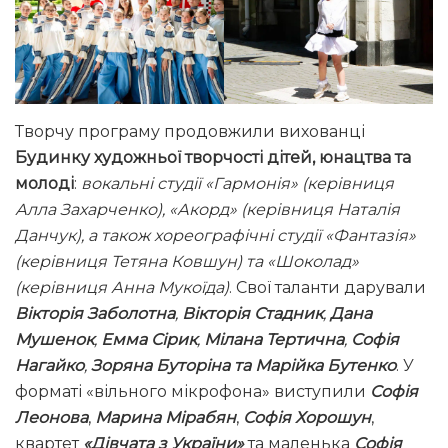
Творчу програму продовжили вихованці
Будинку художньої творчості дітей, юнацтва та
молоді
:
вокальні студії «Гармонія» (керівниця
Алла Захарченко), «Акорд» (керівниця Наталія
Данчук), а також хореографічні студії «Фантазія»
(керівниця Тетяна Ковшун) та «Шоколад»
(керівниця Анна Мукоїда)
. Свої таланти дарували
Вікторія Заболотна
,
Вікторія Стадник
,
Дана
Мушенок
,
Емма Сірик
,
Мілана Тертична
,
Софія
Нагайко
,
Зоряна Буторіна та Марійка Бутенко
. У
форматі «вільного мікрофона» виступили
Софія
Леонова
,
Марина Мірабян
,
Софія Хорошун
,
квартет
«Дівчата з України»
та маленька
Софія