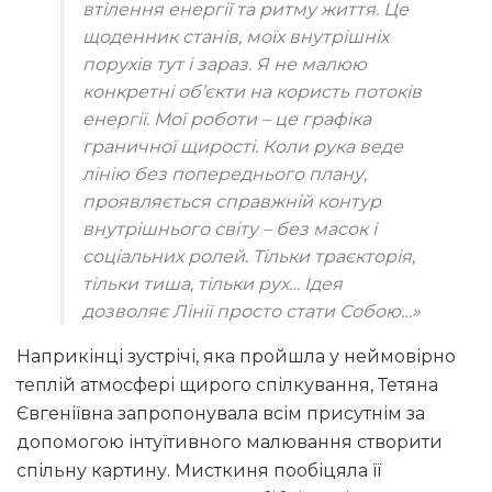
втілення енергії та ритму життя. Це
щоденник станів, моїх внутрішніх
порухів тут і зараз. Я не малюю
конкретні об’єкти на користь потоків
енергії. Мої роботи – це графіка
граничної щирості. Коли рука веде
лінію без попереднього плану,
проявляється справжній контур
внутрішнього світу – без масок і
соціальних ролей. Тільки траєкторія,
тільки тиша, тільки рух… Ідея
дозволяє Лінії просто стати Собою…»
Наприкінці зустрічі, яка пройшла у неймовірно
теплій атмосфері щирого спілкування, Тетяна
Євгеніївна запропонувала всім присутнім за
допомогою інтуїтивного малювання створити
спільну картину. Мисткиня пообіцяла її