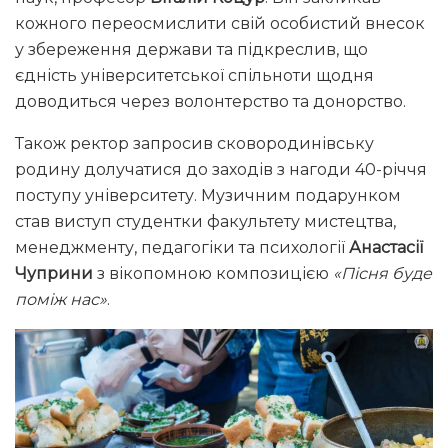
кожного переосмислити свій особистий внесок
у збереження держави та підкреслив, що
єдність університетської спільноти щодня
доводиться через волонтерство та донорство.
Також ректор запросив сковородинівську
родину долучатися до заходів з нагоди 40-річчя
поступу університету. Музичним подарунком
став виступ студентки факультету мистецтва,
менеджменту, педагогіки та психології
Анастасії
Чуприни
з вікопомною композицією
«Пісня буде
поміж нас»
.