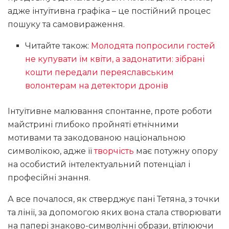
адже інтуїтивна графіка – це постійний процес
пошуку та самовираження.
Читайте також:
Молодята попросили гостей
не купувати їм квіти, а задонатити: зібрані
кошти передали переяславським
волонтерам на детектори дронів
Інтуїтивне малювання спонтанне, проте роботи
майстрині глибоко пройняті етнічними
мотивами та закодованою національною
символікою, адже її
творчість
має потужну опору
на особистий інтелектуальний потенціал і
професійні знання.
А все почалося, як стверджує пані Тетяна, з точки
та лінії, за допомогою яких вона стала створювати
на папері знаково-символічні образи, втілюючи