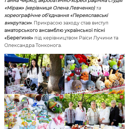
Ганна Чирко), акробатично-хореографічна студія
«Міраж» (керівниця Олена Левченко)
та
хореографічне об’єднання «Переяславські
викрутаси»
. Прикрасою заходу став виступ
аматорського ансамблю української пісні
«Берегиня»
під керівництвом Раїси Лучини та
Олександра Тонконога.