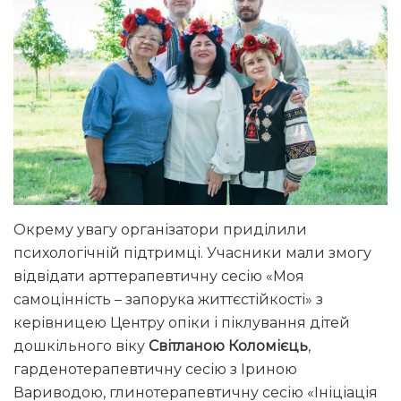
Окрему увагу організатори приділили
психологічній підтримці. Учасники мали змогу
відвідати арттерапевтичну сесію «Моя
самоцінність – запорука життєстійкості» з
керівницею Центру опіки і піклування дітей
дошкільного віку
Світланою Коломієць
,
гарденотерапевтичну сесію з Іриною
Вариводою, глинотерапевтичну сесію «Ініціація