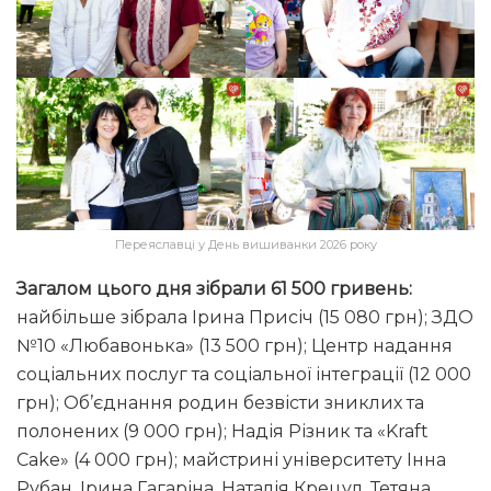
Переяславці у День вишиванки 2026 року
Загалом цього дня зібрали 61 500 гривень:
найбільше зібрала Ірина Присіч (15 080 грн); ЗДО
№10 «Любавонька» (13 500 грн); Центр надання
соціальних послуг та соціальної інтеграції (12 000
грн); Об’єднання родин безвісти зниклих та
полонених (9 000 грн); Надія Різник та «Kraft
Cake» (4 000 грн); майстрині університету Інна
Рубан, Ірина Гагаріна, Наталія Крецул, Тетяна