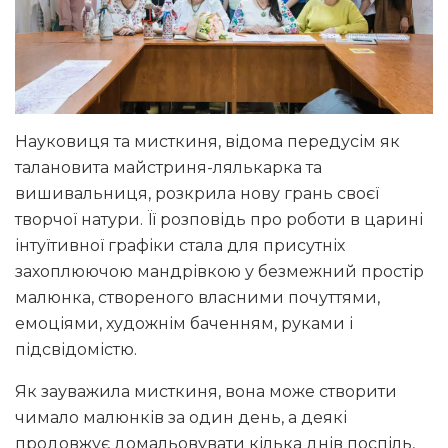
Науковиця та мисткиня, відома передусім як
талановита майстриня-лялькарка та
вишивальниця, розкрила нову грань своєї
творчої натури. Її розповідь про роботи в царині
інтуїтивної графіки стала для присутніх
захоплюючою мандрівкою у безмежний простір
малюнка, створеного власними почуттями,
емоціями, художнім баченням, руками і
підсвідомістю.
Як зауважила мисткиня, вона може створити
чимало малюнків за один день, а деякі
продовжує домальовувати кілька днів поспіль,