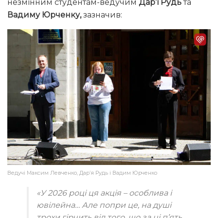
незмінним студентам-ведучим
Дар’ї Рудь
та
Вадиму Юрченку,
зазначив:
Ведучі Максим Левченко, Дар’я Рудь і Вадим Юрченко
«У 2026 році ця акція – особлива і
ювілейна… Але попри це, на душі
трохи гірчить від того, що за ці п’ять