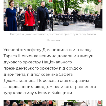
Виступ Національного президентського оркестру в парку Тараса
Шевченка
Увечері атмосферу Дня вишиванки в парку
Тараса Шевченка велично довершив виступ
духового оркестру Національного
президентського оркестру під орудою
диригента, підполковника Сафета
Джемалядінова. Переяслав став яскравим
завершальним акордом великого травневого
туру колективу містами Київщини.