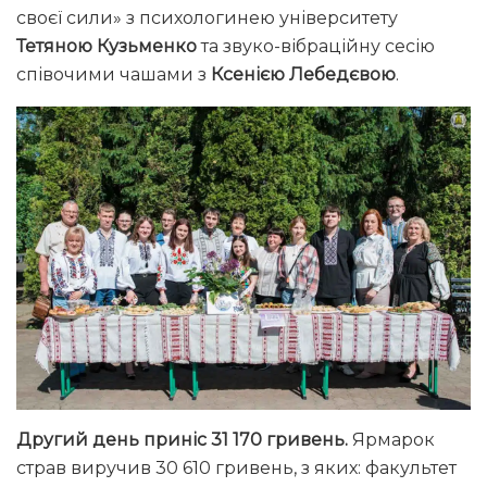
своєї сили» з психологинею університету
Тетяною Кузьменко
та звуко-вібраційну сесію
співочими чашами з
Ксенією Лебедєвою
.
Другий день приніс 31 170 гривень.
Ярмарок
страв виручив 30 610 гривень, з яких: факультет