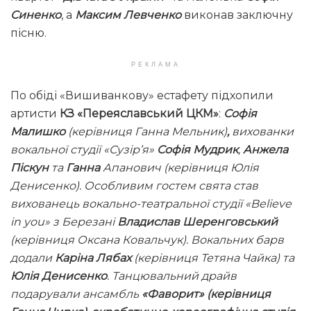
Синенко
, а
Максим Левченко
виконав заключну
пісню.
РЕКЛАМА
По обіді «Вишиванкову» естафету підхопили
артисти
КЗ «Переяславський ЦКМ»
:
Софія
Малишко
(керівниця Ганна Мельник)
,
вихованки
вокальної студії «Сузір’я»
Софія Мудрик
,
Анжела
Піскун
та
Ганна
Апанович (керівниця Юлія
Денисенко). Особливим гостем свята став
вихованець вокально-театральної студії «Believe
in you» з Березані
Владислав Шеренговський
(керівниця Оксана Ковальчук). Вокальних барв
додали
Каріна Лябах
(керівниця Тетяна Чайка) та
Юлія Денисенко
. Танцювальний драйв
подарували ансамбль
«Фаворит» (керівниця