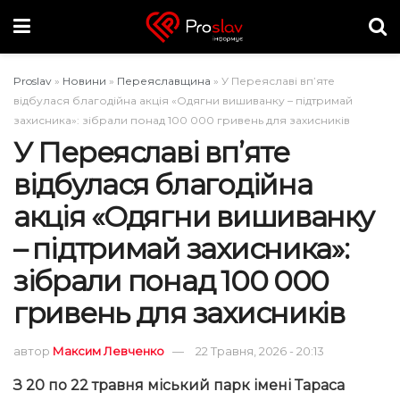
Proslav
»
Новини
»
Переяславщина
»
У Переяславі вп’яте
відбулася благодійна акція «Одягни вишиванку – підтримай
захисника»: зібрали понад 100 000 гривень для захисників
У Переяславі вп’яте
відбулася благодійна
акція «Одягни вишиванку
– підтримай захисника»:
зібрали понад 100 000
гривень для захисників
автор
Максим Левченко
22 Травня, 2026 - 20:13
З 20 по 22 травня міський парк імені Тараса