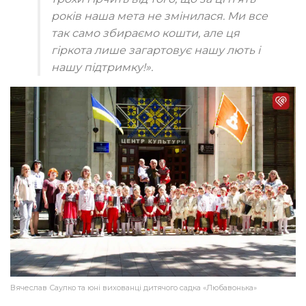
років наша мета не змінилася. Ми все
так само збираємо кошти, але ця
гіркота лише загартовує нашу лють і
нашу підтримку!»
.
Вячеслав Саулко та юні вихованці дитячого садка «Любавонька»