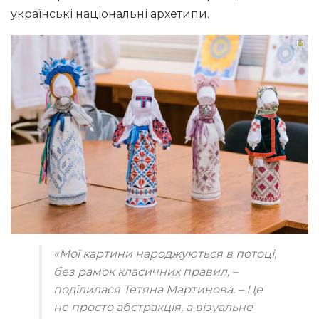
українські національні архетипи.
«Мої картини народжуються в потоці,
без рамок класичних правил
, –
поділилася Тетяна Мартинова. –
Це
не просто абстракція, а візуальне