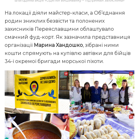
Благодійна акція «Одягни вишиванку – підтримай захисника»
На локації діяли майстер-класи, а Об’єднання
родин зниклих безвісти та полонених
захисників Переяславщини облаштувало
смачний фуд-корт. Як зазначила представниця
організації
Марина Хандошко
, зібрані ними
кошти спрямують на купівлю автівки для бійців
34-ї окремої бригади морської піхоти.