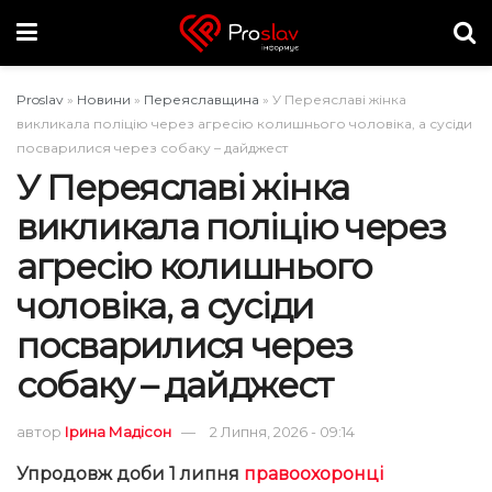
Proslav
»
Новини
»
Переяславщина
»
У Переяславі жінка
викликала поліцію через агресію колишнього чоловіка, а сусіди
посварилися через собаку – дайджест
У Переяславі жінка
викликала поліцію через
агресію колишнього
чоловіка, а сусіди
посварилися через
собаку – дайджест
автор
Ірина Мадісон
2 Липня, 2026 - 09:14
Упродовж доби 1 липня
правоохоронці