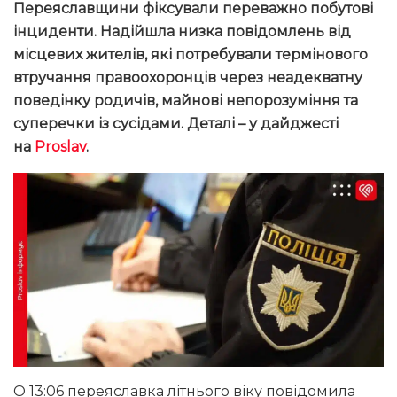
Переяславщини фіксували переважно побутові
інциденти. Надійшла низка повідомлень від
місцевих жителів, які потребували термінового
втручання правоохоронців через неадекватну
поведінку родичів, майнові непорозуміння та
суперечки із сусідами.
Деталі – у дайджесті
на
Proslav
.
О 13:06 переяславка літнього віку повідомила