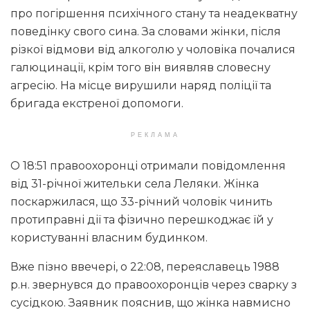
про погіршення психічного стану та неадекватну
поведінку свого сина. За словами жінки, після
різкої відмови від алкоголю у чоловіка почалися
галюцинації, крім того він виявляв словесну
агресію. На місце вирушили наряд поліції та
бригада екстреної допомоги.
РЕКЛАМА
О 18:51 правоохоронці отримали повідомлення
від 31-річної жительки села Леляки. Жінка
поскаржилася, що 33-річний чоловік чинить
протиправні дії та фізично перешкоджає їй у
користуванні власним будинком.
Вже пізно ввечері, о 22:08, переяславець 1988
р.н. звернувся до правоохоронців через сварку з
сусідкою. Заявник пояснив, що жінка навмисно