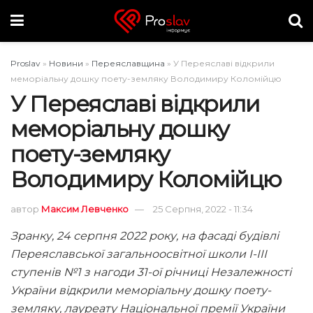
Proslav
»
Новини
»
Переяславщина
»
У Переяславі відкрили
меморіальну дошку поету-земляку Володимиру Коломійцю
У Переяславі відкрили
меморіальну дошку
поету-земляку
Володимиру Коломійцю
автор
Максим Левченко
25 Серпня, 2022 - 11:34
Зранку, 24 серпня 2022 року, на фасаді будівлі
Переяславської загальноосвітної школи І-ІІІ
ступенів №1 з нагоди 31-ої річниці Незалежності
України відкрили меморіальну дошку поету-
земляку, лауреату Національної премії України