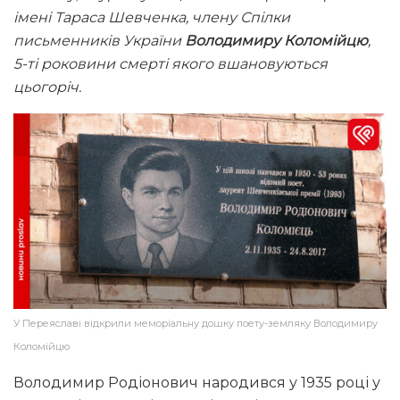
імені Тараса Шевченка, члену Спілки
письменників України
Володимиру Коломійцю
,
5-ті роковини смерті якого вшановуються
цьогоріч.
У Переяславі відкрили меморіальну дошку поету-земляку Володимиру
Коломійцю
Володимир Родіонович народився у 1935 році у