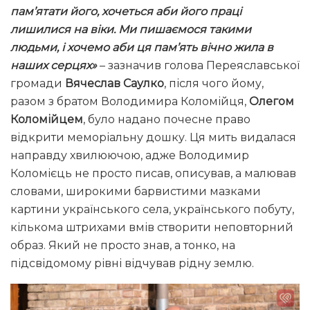
пам’ятати його, хочеться аби його праці
лишилися на віки. Ми пишаємося такими
людьми, і хочемо аби ця пам’ять вічно жила в
наших серцях»
– зазначив голова Переяславської
громади
Вячеслав Саулко
, після чого йому,
разом з братом Володимира Коломійця,
Олегом
Коломійцем
, було надано почесне право
відкрити меморіальну дошку. Ця мить видалася
направду хвилюючою, адже Володимир
Коломієць не просто писав, описував, а малював
словами, широкими барвистими мазками
картини українського села, українського побуту,
кількома штрихами вмів створити неповторний
образ. Який не просто знав, а тонко, на
підсвідомому рівні відчував рідну землю.