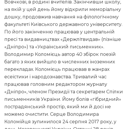
Вовчкові, в родині вчителів. Закінчивши школу,
на якій у цей день йому відкрили меморіальну
дошку, продовжив навчання на філологічному
факультеті Київського державного університету.
По його закінченню працював у центральній
пресі та видавництвах «Держлітвидав» (пізніше
«Дніпро») та «Український письменник».
Володимир Коломієць автор 40 збірок поезій
багато з яких вийшло в численних іноземних
перекладах. Коломієць працював в жанрах
есеїстики і народознавства. Тривалий час
працював головним редактором журналу
«Дніпро», членом Президії та секретарем Спілки
письменників України. Йому болів «гібридний»
пострадянський простір, який ми й досі не
можемо очистити. Серце Володимира
Коломійця зупинилося 24 серпня 2017 року, у