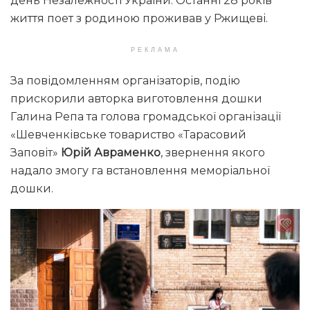
день Незалежності України. Останні 28 років
життя поет з родиною проживав у Ржищеві.
РЕКЛАМА
За повідомленням організаторів, подію
прискорили авторка виготовлення дошки
Галина Репа та голова громадської організації
«Шевченківське товариство «Тарасовий
Заповіт»
Юрій Авраменко
, звернення якого
надало змогу га встановлення меморіальної
дошки.