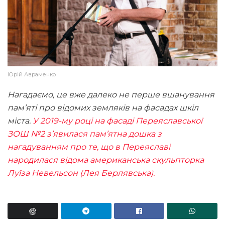
Юрій Авраменко
Нагадаємо, це вже далеко не перше вшанування
пам’яті про відомих земляків на фасадах шкіл
міста.
У 2019-му році на фасаді Переяславської
ЗОШ №2 з’явилася пам’ятна дошка з
нагадуванням про те, що в Переяславі
народилася відома американська скульпторка
Луїза Невельсон (Лея Берлявська).