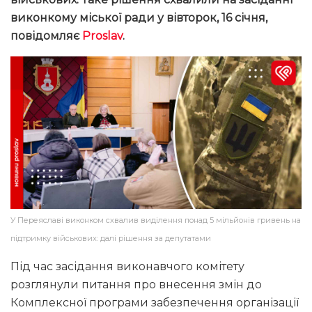
виконкому міської ради у вівторок, 16 січня,
повідомляє
Proslav
.
У Переяславі виконком схвалив виділення понад 5 мільйонів гривень на
підтримку військових: далі рішення за депутатами
Під час засідання виконавчого комітету
розглянули питання про внесення змін до
Комплексної програми забезпечення організації