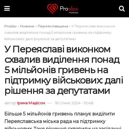
Proslav
»
Новини
»
Переяславщина
»
У Переяславі виконком
схвалив виділення понад 5 мільйонів гривень на підтримку
військових: далі рішення за депутатами
У Переяславі виконком
схвалив виділення понад
5 мільйонів гривень на
підтримку військових: далі
рішення за депутатами
автор
Ірина Мадісон
16 Січня, 2024 - 10:48
Більше 5 мільйонів гривень планує виділити
Переяславська міська рада на підтримку
військових. Таке рішення схвалили на засіданні