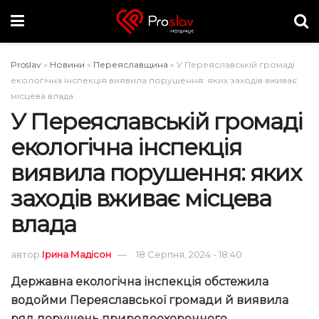
Proslav
»
Новини
»
Переяславщина
»
У Переяславській громаді
екологічна інспекція виявила порушення: яких заходів вживає
місцева влада
У Переяславській громаді
екологічна інспекція
виявила порушення: яких
заходів вживає місцева
влада
автор
Ірина Мадісон
18 Серпня, 2024 - 18:40
Державна екологічна інспекція обстежила
водойми Переяславської громади й виявила
ряд порушень природоохоронного