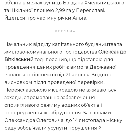
об’єкта в межах вулиць Богдана Хмельницького
та Шкільної площею 2,99 га у Переяславі.
Йдеться про частину річки Альта.
РЕКЛАМА
Начальник відділу капітального будівництва та
житлово-комунального господарства
Олександр
Вітківський
тоді пояснив, що підставою для
проведення даних робіт є вимога Державної
екологічної інспекції від 21 червня. Згідно з
висновком після проведеної перевірки,
Переяславською міськрадою не вживаються
заходи, спрямовані на забезпечення
сприятливого режиму водних об’єктів і
попередження їх забруднення. За словами
Олександра Олеговича, до 14 листопада міську
раду зобов’язали усунути порушення й