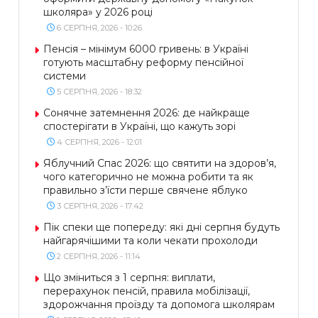
школяра» у 2026 році
6 СЕРПНЯ, 2026 - 10:26
Пенсія – мінімум 6000 гривень: в Україні
готують масштабну реформу пенсійної
системи
5 СЕРПНЯ, 2026 - 18:32
Сонячне затемнення 2026: де найкраще
спостерігати в Україні, що кажуть зорі
4 СЕРПНЯ, 2026 - 12:01
Яблучний Спас 2026: що святити на здоров’я,
чого категорично не можна робити та як
правильно з’їсти перше свячене яблуко
3 СЕРПНЯ, 2026 - 17:42
Пік спеки ще попереду: які дні серпня будуть
найгарячішими та коли чекати прохолоди
2 СЕРПНЯ, 2026 - 11:14
Що зміниться з 1 серпня: виплати,
перерахунок пенсій, правила мобілізації,
здорожчання проїзду та допомога школярам