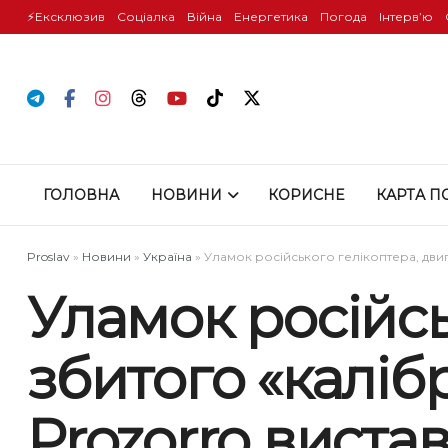
⚡️Ексклюзив
Соціалка
Війна
Енергетика
Погода
Інтервʼю
ГОЛОВНА
НОВИНИ
КОРИСНЕ
КАРТА П
Proslav
»
Новини
»
Україна
»
Уламок російського гелікоптера, двигу
Уламок російсь
збитого «калібр
Prozorro виста