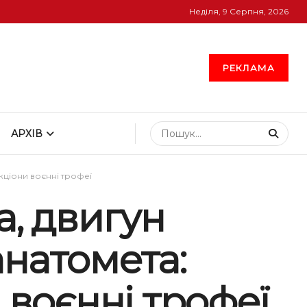
Неділя, 9 Серпня, 2026
РЕКЛАМА
АРХІВ
укціони воєнні трофеї
а, двигун
анатомета:
 воєнні трофеї