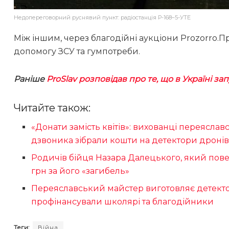
Недопереговорний руснявий пункт: радіостанція Р-168–5-УТЕ
Між іншим, через благодійні аукціони Prozorro.П
допомогу ЗСУ та гумпотреби.
Раніше
ProSlav розповідав про те, що в Україні за
Читайте також:
«Донати замість квітів»: вихованці переясла
дзвоника зібрали кошти на детектори дроні
Родичів бійця Назара Далецького, який пове
грн за його «загибель»
Переяславський майстер виготовляє детект
профінансували школярі та благодійники
Теги:
Війна