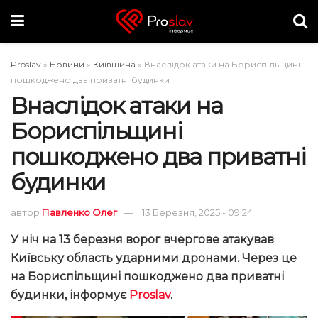
Proslav
»
Новини
»
Київщина
»
Внаслідок атаки на Бориспільщині
пошкоджено два приватні будинки
Внаслідок атаки на
Бориспільщині
пошкоджено два приватні
будинки
автор
Павленко Олег
13 Березня, 2025 - 09:24
У ніч на 13 березня ворог вчергове атакував
Київську область ударними дронами. Через це
на Бориспільщині пошкоджено два приватні
будинки, інформує
Proslav
.