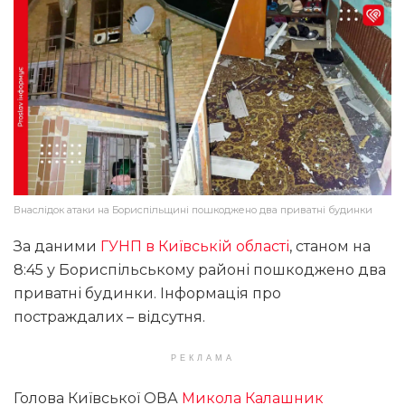
Внаслідок атаки на Бориспільщині пошкоджено два приватні будинки
За даними
ГУНП в Київській області
, станом на
8:45 у Бориспільському районі пошкоджено два
приватні будинки. Інформація про
постраждалих – відсутня.
РЕКЛАМА
Голова Київської ОВА
Микола Калашник