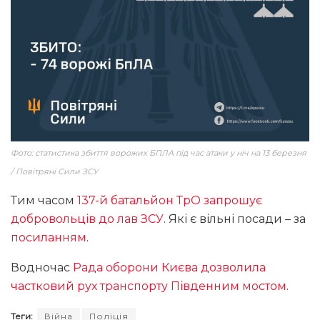
Фото: статистика збиття ворожих БПЛА під час атаки у ніч на 13 березня
/ Повітряні Сили ЗСУ
Тим часом
137-й батальйон ТрО запрошує
добровольців до лав ЗСУ
. Які є вільні посади – за
посиланням
.
Водночас
Рада оборони Києва дозволила
частковий рух транспорту Південним мостом
.
Теги:
Війна
Поліція