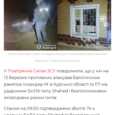
Фото: внаслідок атаки на Бориспільщині пошкоджено два приватні
будинки / Національна поліція
У
Повітряних Силах ЗСУ
повідомили, що у ніч на
13 березня противник атакував балістичною
ракетою Іскандер-М із Курської області та 117-ма
ударними БпЛА типу Shahed і безпілотниками-
імітаторами різних типів
Станом на 09:00 підтверджено збиття 74-х