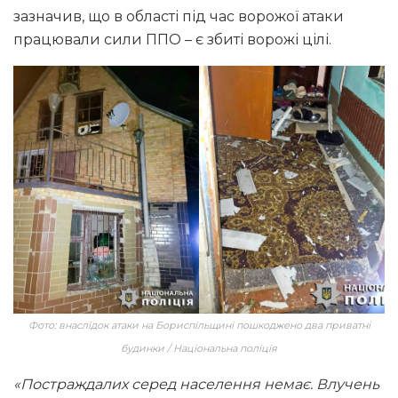
зазначив, що в області під час ворожої атаки
працювали сили ППО – є збиті ворожі цілі.
Фото: внаслідок атаки на Бориспільщині пошкоджено два приватні
будинки / Національна поліція
«Постраждалих серед населення немає. Влучень