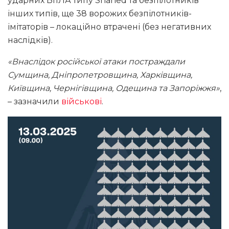
ударних БпЛА типу Shahed та безпілотників
інших типів, ще 38 ворожих безпілотників-
імітаторів – локаційно втрачені (без негативних
наслідків).
«Внаслідок російської атаки постраждали
Сумщина, Дніпропетровщина, Харківщина,
Київщина, Чернігівщина, Одещина та Запоріжжя»
,
– зазначили
військові
.