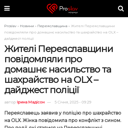
Proslav
»
Новини
»
Переяславщина
»
Жителі Переяславщини
повідомляли про домашнє насильство та шахрайство на ОLХ –
дайджест поліції
Жителі Переяславщини
повідомляли про
домашнє насильство та
шахрайство на ОLХ –
дайджест поліції
автор
Ірина Мадісон
5 Січня, 2025 - 09:29
Переяславець заявив у поліцію про шахрайство
на ОLХ. Жінка повідомила про конфлікт з сином.
Про події, які сталися на Переяславщині