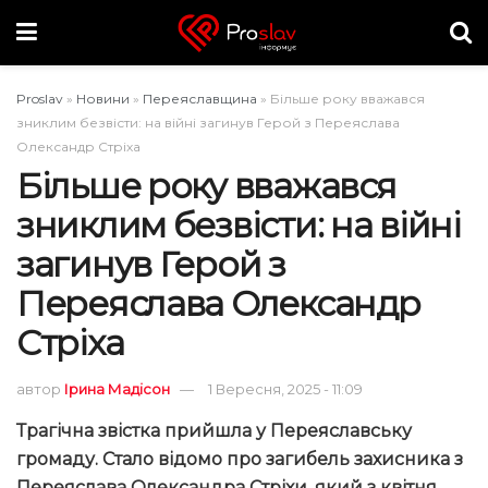
Proslav
»
Новини
»
Переяславщина
»
Більше року вважався
зниклим безвісти: на війні загинув Герой з Переяслава
Олександр Стріха
Більше року вважався
зниклим безвісти: на війні
загинув Герой з
Переяслава Олександр
Стріха
автор
Ірина Мадісон
1 Вересня, 2025 - 11:09
Трагічна звістка прийшла у Переяславську
громаду. Стало відомо про загибель захисника з
Переяслава Олександра Стріхи, який з квітня