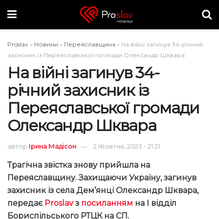
Proslav
»
Новини
»
Переяславщина
»
На війні загинув 34-річний
захисник із Переяславської громади Олександр Шквара
На війні загинув 34-
річний захисник із
Переяславської громади
Олександр Шквара
автор
Ірина Мадісон
2 Жовтня, 2023 - 21:21
Трагічна звістка знову прийшла на
Переяславщину. Захищаючи Україну, загинув
захисник із села Дем’янці Олександр Шквара,
передає
Proslav
з
посиланням
на І відділ
Бориспільського РТЦК на СП.