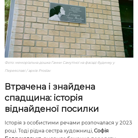
Фото: меморіальна дошка Ганни Самутіної на фасаді будинку у
Переяславі / архів Proslav
Втрачена і знайдена
спадщина: історія
віднайденої посилки
Історія з особистими речами розпочалася у 2023
році. Тоді рідна сестра художниці,
Софія