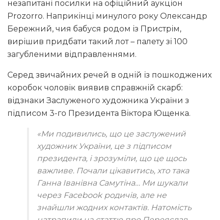
незапитані посилки на офіційний аукціон
Prozorro. Наприкінці минулого року Олександр
Бережний, чия бабуся родом із Пристрім,
вирішив придбати такий лот – палету зі 100
загубленими відправленнями.
Серед звичайних речей в одній із пошкоджених
коробок чоловік виявив справжній скарб:
відзнаки Заслуженого художника України з
підписом 3-го Президента Віктора Ющенка.
«
Ми подивились, що це заслужений
художник України, це з підписом
президента, і зрозуміли, що це щось
важливе. Почали цікавитись, хто така
Ганна Іванівна Самутіна… Ми шукали
через Facebook родичів, але не
знайшли жодних контактів. Натомість
натрапили на статтю про Переяслав