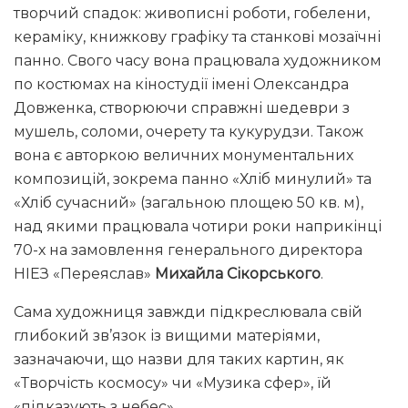
творчий спадок: живописні роботи, гобелени,
кераміку, книжкову графіку та станкові мозаїчні
панно. Свого часу вона працювала художником
по костюмах на кіностудії імені Олександра
Довженка, створюючи справжні шедеври з
мушель, соломи, очерету та кукурудзи. Також
вона є авторкою величних монументальних
композицій, зокрема панно «Хліб минулий» та
«Хліб сучасний» (загальною площею 50 кв. м),
над якими працювала чотири роки наприкінці
70-х на замовлення генерального директора
НІЕЗ «Переяслав»
Михайла Сікорського
.
Сама художниця завжди підкреслювала свій
глибокий зв’язок із вищими матеріями,
зазначаючи, що назви для таких картин, як
«Творчість космосу» чи «Музика сфер», їй
«підказують з небес».