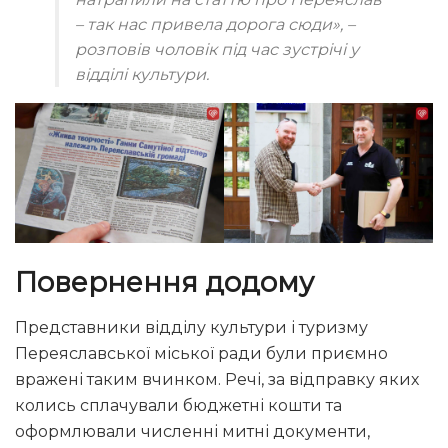
–
так нас привела дорога сюди
»
, –
розповів чоловік під час зустрічі у
відділі культури.
Повернення додому
Представники відділу культури і туризму
Переяславської міської ради були приємно
вражені таким вчинком. Речі, за відправку яких
колись сплачували бюджетні кошти та
оформлювали численні митні документи,