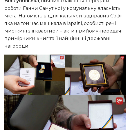
Болсуновська
, виявила бажання передати
роботи Ганни Самутіної у комунальну власність
міста. Натомість відділ культури відправив Софії,
яка на той час мешкала в Ізраїлі, особисті речі
мисткині з її квартири – акти прийому-передачі,
примірники книг та її найцінніші державні
нагороди.