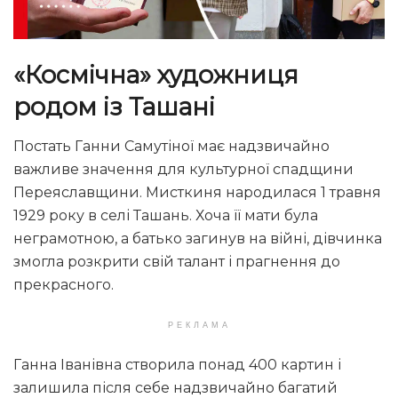
«Космічна» художниця
родом із Ташані
Постать Ганни Самутіної має надзвичайно
важливе значення для культурної спадщини
Переяславщини. Мисткиня народилася 1 травня
1929 року в селі Ташань. Хоча її мати була
неграмотною, а батько загинув на війні, дівчинка
змогла розкрити свій талант і прагнення до
прекрасного.
РЕКЛАМА
Ганна Іванівна створила понад 400 картин і
залишила після себе надзвичайно багатий