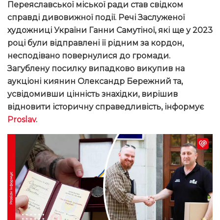
Переяславської міської ради став свідком
справді дивовижної події. Речі Заслуженої
художниці України Ганни Самутіної, які ще у 2023
році були відправлені її рідним за кордон,
несподівано повернулися до громади.
Загублену посилку випадково викупив на
аукціоні киянин
Олександр Бережний
та,
усвідомивши цінність знахідки, вирішив
відновити історичну справедливість
, інформує
Proslav
.