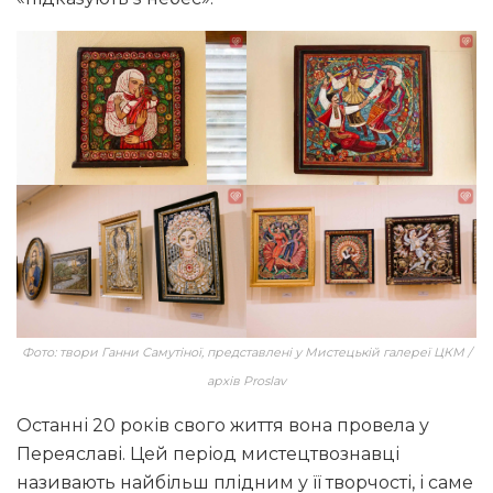
Фото: твори Ганни Самутіної, представлені у Мистецькій галереї ЦКМ /
архів Proslav
Останні 20 років свого життя вона провела у
Переяславі. Цей період мистецтвознавці
називають найбільш плідним у її творчості, і саме