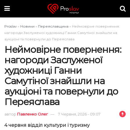
Proslav
»
Новини
»
Переяславщина
»
Неймовірне повернення:
нагороди Заслуженої художниці Ганни Самутіної знайшли на
аукціоні та повернули до Переяслава
Неймовірне повернення:
нагороди Заслуженої
художниці Ганни
Самутіної знайшли на
аукціоні та повернули до
Переяслава
автор
Павленко Олег
7 Червня, 2026 - 09:07
4 червня відділ культури і туризму