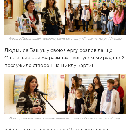
Фото: у Переяславі презентували виставку «Як пахне мир» / Proslav
Людмила Башук у свою чергу розповіла, що
Ольга Іванівна «заразила» її «вірусом миру», що й
послужило створенню циклу картин.
Фото: у Переяславі презентували виставку «Як пахне мир» / Proslav
«Уявіть, ви заплющуєте очі і згадуєте, як вам