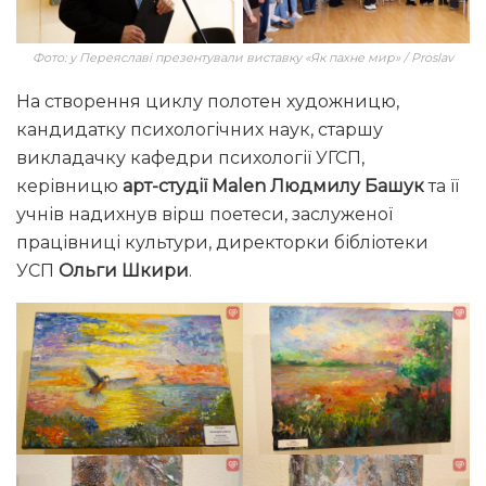
Фото: у Переяславі презентували виставку «Як пахне мир» / Proslav
На створення циклу полотен художницю,
кандидатку психологічних наук, старшу
викладачку кафедри психології УГСП,
керівницю
арт-студії Malen
Людмилу Башук
та її
учнів надихнув вірш поетеси, заслуженої
працівниці культури, директорки бібліотеки
УСП
Ольги Шкири
.