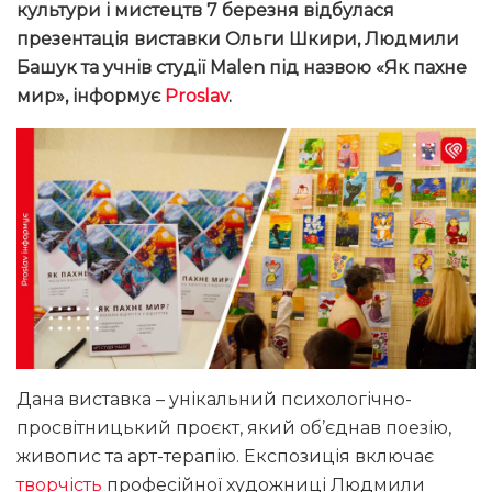
культури і мистецтв 7 березня відбулася
презентація виставки Ольги Шкири, Людмили
Башук та учнів студії Malen під назвою «Як пахне
мир», інформує
Proslav
.
Дана виставка – унікальний психологічно-
просвітницький проєкт, який об’єднав поезію,
живопис та арт-терапію. Експозиція включає
творчість
професійної художниці Людмили