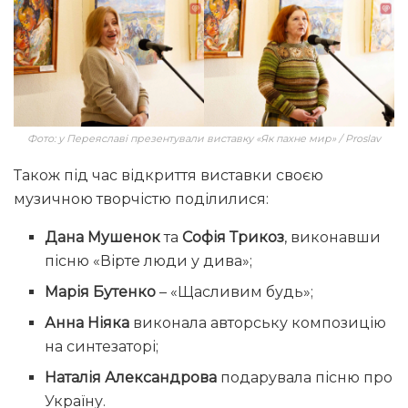
Фото: у Переяславі презентували виставку «Як пахне мир» / Proslav
Також під час відкриття виставки своєю
музичною творчістю поділилися:
Дана Мушенок
та
Софія Трикоз
, виконавши
пісню «Вірте люди у дива»;
Марія Бутенко
– «Щасливим будь»;
Анна Ніяка
виконала авторську композицію
на синтезаторі;
Наталія Александрова
подарувала пісню про
Україну.