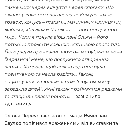
пахне мир: через відчуття, через спогади. Що
цікаво, у кожного свої асоціації. Комусь пахне
травою, комусь – птахами, маминими млинцями,
жабами, яблуками. У кожного свої спогади про
мир… Коли я почула вірш пані Ольги – його
потрібно прожити кожною клітинкою свого тіла.
Його рядки пронизані
“
вірусом миру
”
, яким вона
“
заразила
”
мене, що послужило створенню
картин. Хотілося, щоб кожна картина була
позитивною та несла радість… Також,
надихнувшись віршом, я цим
“
вірусом миру
зарадила дітей
”
.
Учні також пройнялися рядками
та створили власні роботи»
, – зазначила
художниця.
Голова Переяславської громади
Вячеслав
Саулко
поділився враженнями від виставки та