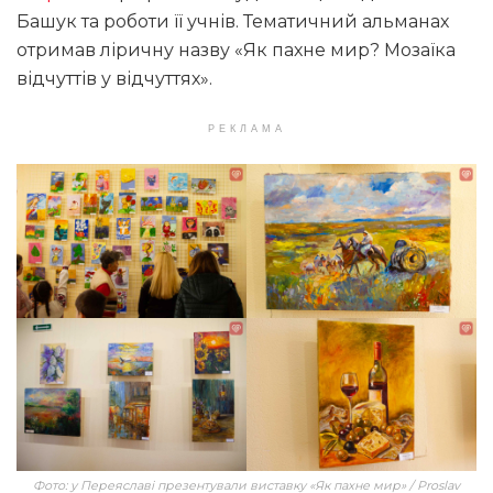
Башук та роботи її учнів. Тематичний альманах
отримав ліричну назву «Як пахне мир? Мозаїка
відчуттів у відчуттях».
РЕКЛАМА
Фото: у Переяславі презентували виставку «Як пахне мир» / Proslav