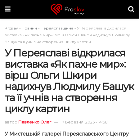
Proslav
»
Новини
»
Переяславщина
»
У Переяславі відкрилася
виставка «Як пахне мир»: вірш Ольги Шкири надихнув Людмилу
Башук та її учнів на створення циклу картин
У Переяславі відкрилася
виставка «Як пахне мир»:
вірш Ольги Шкири
надихнув Людмилу Башук
та її учнів на створення
циклу картин
автор
Павленко Олег
7 Березня, 2025 - 14:58
У Мистецькій галереї Переяславського Центру