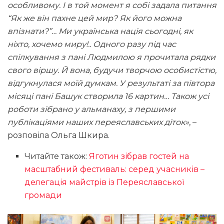
особливому. І в той момент я собі задала питання
“Як же він пахне цей мир? Як його можна
впізнати?”… Ми українська нація сьогодні, як
ніхто, хочемо миру!.. Одного разу під час
спілкування з пані Людмилою я прочитала рядки
свого віршу. Й вона, будучи творчою особистістю,
відгукнулася моїй думкам. У результаті за півтора
місяці пані Башук створила 16 картин… Також усі
роботи зібрано у альманаху, з першими
публікаціями наших переяславських діток»
, –
розповіла Ольга Шкира.
Читайте також:
Яготин зібрав гостей на
масштабний фестиваль: серед учасників –
делегація майстрів із Переяславської
громади