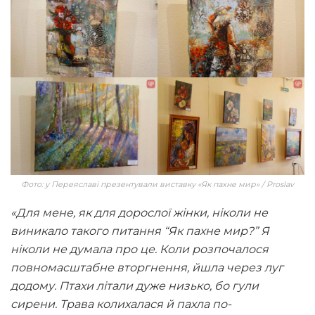
Фото: у Переяславі презентували виставку «Як пахне мир» / Proslav
«Для мене, як для дорослої жінки, ніколи не
виникало такого питання “Як пахне мир?” Я
ніколи не думала про це. Коли розпочалося
повномасштабне вторгнення, йшла через луг
додому. Птахи літали дуже низько, бо гули
сирени. Трава колихалася й пахла по-