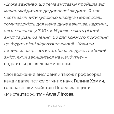
«Дуже важливо, що тема виставки пройшла від
маленької дитини до дорослої людини. Я мав
честь закінчити художню школу в Переяславі,
тому творчість для мене дуже важлива. Картини,
які я малював у 7, 10 чи 15 років мають різний
зміст та різні бачення. Бо для кожного покоління
це будуть різні відчуття та емоції… Коли ти
дивишся на ці картини, вбачаєш дуже глибокий
зміст, який залишиться на майбутнє»
, –
поділився рефлексіями історик.
Свої враження висловили також професорка,
кандидатка психологічних наук
Галина Хомич
,
голова спілки майстрів Переяславщини
«Мистецтво життя»
Алла Літкова
.
РЕКЛАМА