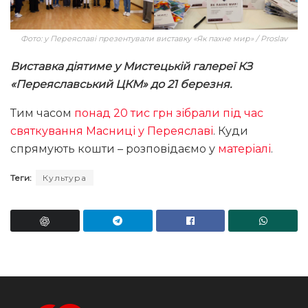
Фото: у Переяславі презентували виставку «Як пахне мир» / Proslav
Виставка діятиме у Мистецькій галереї КЗ
«Переяславський ЦКМ» до 21 березня.
Тим часом
понад 20 тис грн зібрали під час
святкування Масниці у Переяславі
. Куди
спрямують кошти – розповідаємо у
матеріалі
.
Теги:
Культура