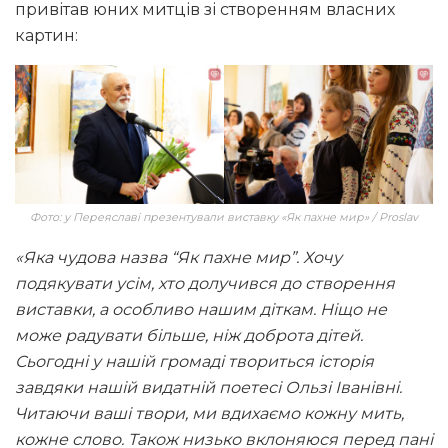
привітав юних митців зі створенням власних
картин:
Фото: у Переяславі презентували виставку «Як пахне мир» / Proslav
«Яка чудова назва “Як пахне мир”. Хочу
подякувати усім, хто долучився до створення
виставки, а особливо нашим діткам. Ніщо не
може радувати більше, ніж доброта дітей.
Сьогодні у нашій громаді твориться історія
завдяки нашій видатній поетесі Ользі Іванівні.
Читаючи ваші твори, ми вдихаємо кожну мить,
кожне слово. Також низько вклоняюся перед пані