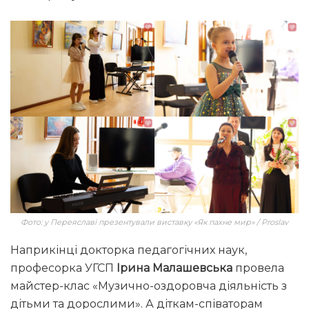
Фото: у Переяславі презентували виставку «Як пахне мир» / Proslav
Наприкінці докторка педагогічних наук,
професорка УГСП
Ірина Малашевська
провела
майстер-клас «Музично-оздоровча діяльність з
дітьми та дорослими». А діткам-співаторам