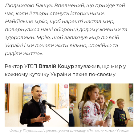
Людмилою Башук. Впевнений, що прийде той
час, коли її твори стануть історичними.
Найбільше мрію, щоб нарешті настав мир,
повернулися наші оборонці додому живими та
здоровими. Мрію, щоб запахнув мир по всій
Україні і ми почали жити вільно, спокійно та
раділи життю»
.
Ректор УГСП
Віталій Коцур
зауважив, що мир у
кожному куточку України пахне по-своєму.
Фото: у Переяславі презентували виставку «Як пахне мир» / Proslav