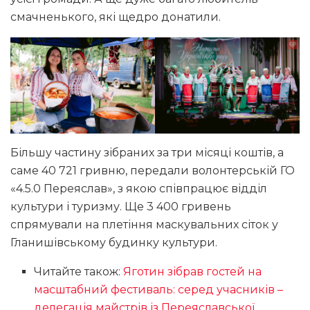
смачненького, які щедро донатили.
Більшу частину зібраних за три місяці коштів, а
саме 40 721 гривню, передали волонтерській ГО
«4.5.0 Переяслав», з якою співпрацює відділ
культури і туризму. Ще 3 400 гривень
спрямували на плетіння маскувальних сіток у
Гланишівському будинку культури.
Читайте також:
Яготин зібрав гостей на
масштабний фестиваль: серед учасників –
делегація майстрів із Переяславської