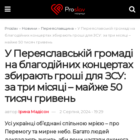
Proslav
»
Новини
»
Переяславщина
»
У Переяславській громаді на
благодійних концертах збирають гроші для ЗСУ: за три місяці –
майже 50 тисяч гривень
У Переяславській громаді
на благодійних концертах
збирають гроші для ЗСУ:
за три місяці – майже 50
тисяч гривень
автор
Ірина Мадісон
2 Серпня, 2024 - 19:29
Усі українці об’єднані спільною мрією – про
Перемогу та мирне небо. Багато людей
докладають зусиль, аби вони настали якомога