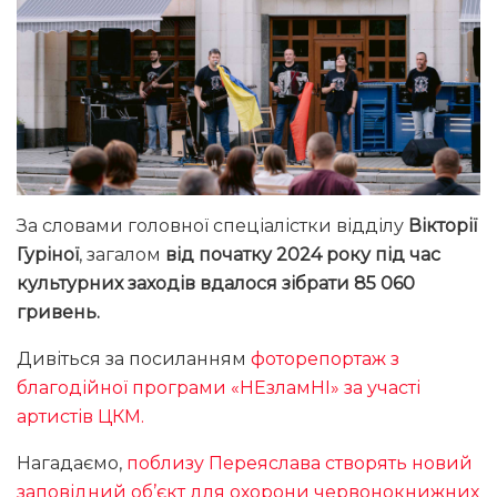
За словами головної спеціалістки відділу
Вікторії
Гуріної
, загалом
від початку 2024 року під час
культурних заходів вдалося зібрати 85 060
гривень.
Дивіться за посиланням
фоторепортаж з
благодійної програми «НЕзламНІ» за участі
артистів ЦКМ.
Нагадаємо,
поблизу Переяслава створять новий
заповідний об’єкт для охорони червонокнижних