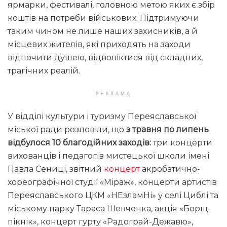
ярмарки, фестивалі, головною метою яких є збір
коштів на потреби військових. Підтримуючи
таким чином не лише наших захисників, а й
місцевих жителів, які приходять на заходи
відпочити душею, відволіктися від складних,
трагічних реалій.
РЕКЛАМА
У відділі культури і туризму Переяславської
міської ради розповіли, що
з травня по липень
відбулося 10 благодійних заходів:
три концерти
вихованців і педагогів мистецької школи імені
Павла Сениці, звітний
концерт
акробатично-
хореографічної студії «Міраж», концерти артистів
Переяславського ЦКМ «НЕзламНі» у селі Циблі та
міському парку Тараса Шевченка, акція «Борщ-
пікнік», концерт гурту «Радограй-Дежавю»,