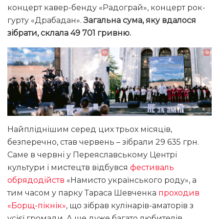
концерт кавер-бенду «Радограй», концерт рок-
гурту «Драбадан».
Загальна сума, яку вдалося
зібрати, склала 49 701 гривню.
Найпліднішим серед цих трьох місяців,
безперечно, став червень – зібрали 29 635 грн.
Саме в червні у Переяславському Центрі
культури і мистецтв відбувся
фестиваль
обрядодійств
«Намисто українського роду», а
тим часом у парку Тараса Шевченка
проходив
«Борщ-пікнік»
, що зібрав кулінарів-аматорів з
усієї громади. А ще дуже багато любителів