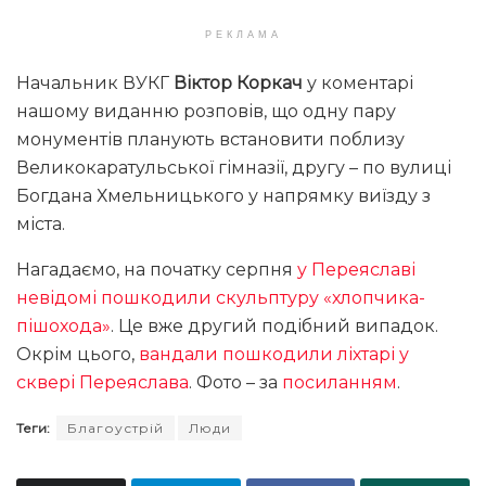
РЕКЛАМА
Начальник ВУКГ
Віктор Коркач
у коментарі
нашому виданню розповів, що одну пару
монументів планують встановити поблизу
Великокаратульської гімназії, другу – по вулиці
Богдана Хмельницького у напрямку виїзду з
міста.
Нагадаємо, на початку серпня
у Переяславі
невідомі пошкодили скульптуру «хлопчика-
пішохода»
. Це вже другий подібний випадок.
Окрім цього,
вандали пошкодили ліхтарі у
сквері Переяслава
. Фото – за
посиланням
.
Теги:
Благоустрій
Люди