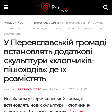
Proslav
»
Новини
»
Переяславщина
»
У Переяславській громаді
встановлять додаткові скульптури «хлопчиків-пішоходів»: де їх
розмістять
У Переяславській громаді
встановлять додаткові
скульптури «хлопчиків-
пішоходів»: де їх
розмістять
автор
Павленко Олег
19 Серпня, 2024 - 18:00
Незабаром у Переяславській громаді
встановлять нові скульптури «хлопчиків-
пішоходів». Де саме, інформує
Proslav
.