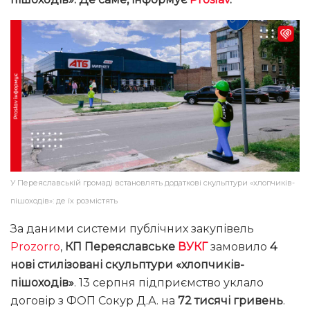
У Переяславській громаді встановлять додаткові скульптури «хлопчиків-
пішоходів»: де їх розмістять
За даними системи публічних закупівель
Prozorro
,
КП Переяславське
ВУКГ
замовило
4
нові стилізовані скульптури
«хлопчиків-
пішоходів»
. 13 серпня підприємство уклало
договір з ФОП Сокур Д.А. на
72 тисячі гривень
.