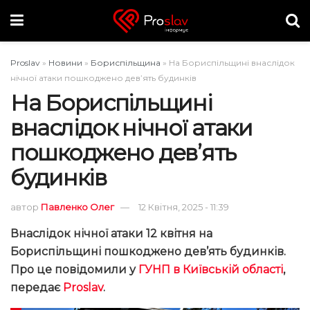
Proslav
»
Новини
»
Бориспільщина
»
На Бориспільщині внаслідок
нічної атаки пошкоджено дев’ять будинків
На Бориспільщині
внаслідок нічної атаки
пошкоджено дев’ять
будинків
автор
Павленко Олег
12 Квітня, 2025 - 11:39
Внаслідок нічної атаки 12 квітня на
Бориспільщині пошкоджено дев’ять будинків.
Про це повідомили у
ГУНП в Київській області
,
передає
Proslav
.