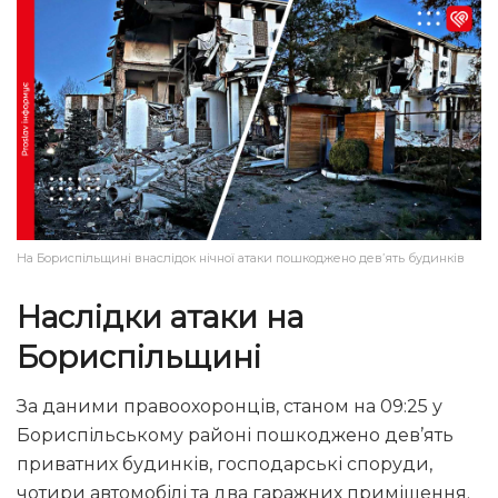
На Бориспільщині внаслідок нічної атаки пошкоджено дев’ять будинків
Наслідки атаки на
Бориспільщині
За даними правоохоронців, станом на 09:25 у
Бориспільському районі пошкоджено дев’ять
приватних будинків, господарські споруди,
чотири автомобілі та два гаражних приміщення.